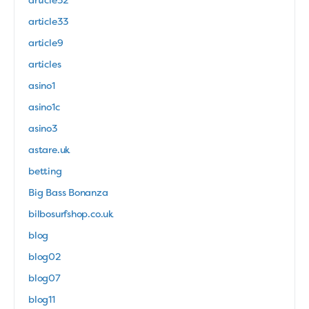
article32
article33
article9
articles
asino1
asino1c
asino3
astare.uk
betting
Big Bass Bonanza
bilbosurfshop.co.uk
blog
blog02
blog07
blog11