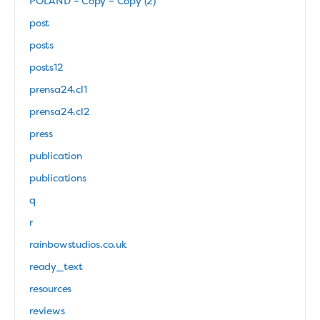
POLAND – Copy – Copy (2)
post
posts
posts12
prensa24.cl1
prensa24.cl2
press
publication
publications
q
r
rainbowstudios.co.uk
ready_text
resources
reviews