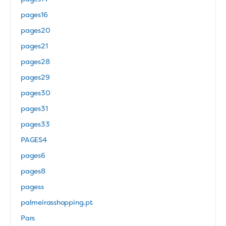
pages16
pages20
pages21
pages28
pages29
pages30
pages31
pages33
PAGES4
pages6
pages8
pagess
palmeirasshopping.pt
Pars