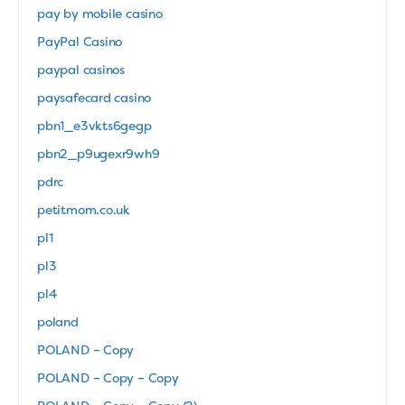
pay by mobile casino
PayPal Casino
paypal casinos
paysafecard casino
pbn1_e3vkts6gegp
pbn2_p9ugexr9wh9
pdrc
petitmom.co.uk
pl1
pl3
pl4
poland
POLAND – Copy
POLAND – Copy – Copy