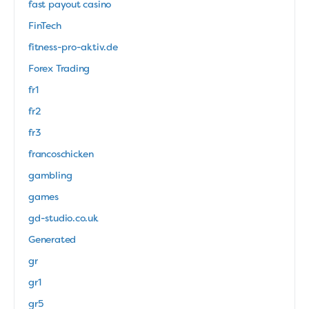
fast payout casino
FinTech
fitness-pro-aktiv.de
Forex Trading
fr1
fr2
fr3
francoschicken
gambling
games
gd-studio.co.uk
Generated
gr
gr1
gr5