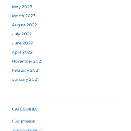
May 2023
March 2023
August 2022
July 2022
June 2022
April 2022
November 2021
February 2021
January 2021
CATEGORIES
! Без рубрики
.rinconvikingo.cl