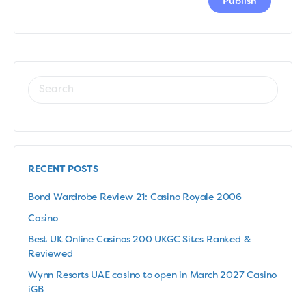
RECENT POSTS
Bond Wardrobe Review 21: Casino Royale 2006
Casino
Best UK Online Casinos 200 UKGC Sites Ranked &
Reviewed
Wynn Resorts UAE casino to open in March 2027 Casino
iGB