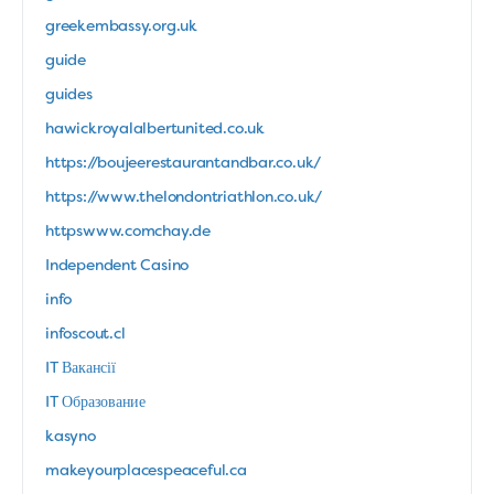
greekembassy.org.uk
guide
guides
hawickroyalalbertunited.co.uk
https://boujeerestaurantandbar.co.uk/
https://www.thelondontriathlon.co.uk/
httpswww.comchay.de
Independent Casino
info
infoscout.cl
IT Вакансії
IT Образование
kasyno
makeyourplacespeaceful.ca