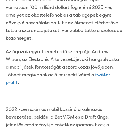
várhatóan 100 milliárd dollárt fog elérni 2025 -re,
amelyet az okostelefonok és a táblagépek egyre
növekvő használata hajt. Ez az átmenet elérhetővé
tette a szerencsejátékot, vonzóbbá tette a szélesebb
közönséget.
Az ágazat egyik kiemelkedő szereplője Andrew
Wilson, az Electronic Arts vezetője, aki hangsúlyozta
a mobil játék fontosságát a szórakozás jövőjében.
Többet megtudhat az ő perspektíváiról a
twitter
profil
.
.
2022 -ben számos mobil kaszinó alkalmazás
bevezetése, például a BetMGM és a DraftKings,
jelentős eredményt jelentett az iparban. Ezek a