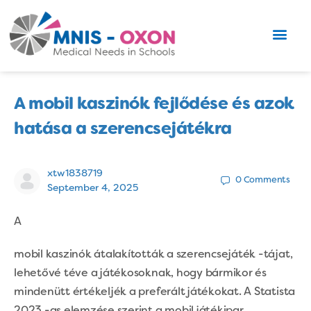
A mobil kaszinók fejlődése és azok
hatása a szerencsejátékra
xtw1838719
0
Comments
September 4, 2025
A
mobil kaszinók átalakították a szerencsejáték -tájat,
lehetővé téve a játékosoknak, hogy bármikor és
mindenütt értékeljék a preferált játékokat. A Statista
2023 -as elemzése szerint a mobil játékipar