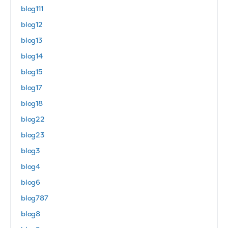
blog111
blog12
blog13
blog14
blog15
blog17
blog18
blog22
blog23
blog3
blog4
blog6
blog787
blog8