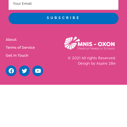
SUBSCRIBE
About
Terms of Service
Get In Touch
© 2021 All rights Reserved.
Design by
Aspire 2Be