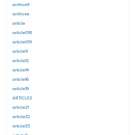
archive9
archivee
article
article018
article019
article11
article12
article14
article16
article19
ARTICLE2
article21
article32
article33