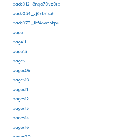
pack012_8nqa70vz0rp
pack054_vj6nbsisoh
pack073_1hf4hwtbhpu
page
page11
page13
pages
pages09
pages10
pages11
pages12
pages13
pages14
pages16