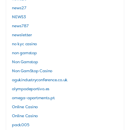
news27
NEWS3
news787
newsletter
no kyc casino
non gamstop
Non Gamstop
Non GamStop Casino
ogukindustryconference.co.uk
olympodeportivo.es
omega-apartments.pt
Online Casino
Online Casino
pack005