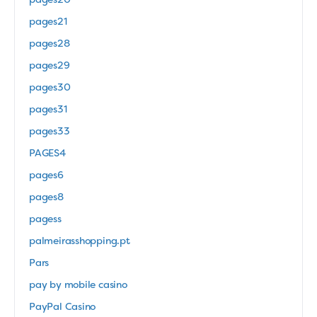
pages20
pages21
pages28
pages29
pages30
pages31
pages33
PAGES4
pages6
pages8
pagess
palmeirasshopping.pt
Pars
pay by mobile casino
PayPal Casino