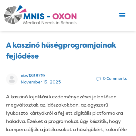
A kaszinó hűségprogramjainak
fejlődése
xtw1838719
0
Comments
November 13, 2025
A kaszinó lojalitási kezdeményezései jelentősen
megváltoztak az időszakokban, az egyszerű
lyukasztó kártyákról a fejlett digitális platformokra
haladva. Ezeket a programokat úgy készítik, hogy
kompenzálják a játékosokat a hűségükért, különféle