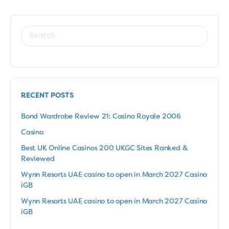
RECENT POSTS
Bond Wardrobe Review 21: Casino Royale 2006
Casino
Best UK Online Casinos 200 UKGC Sites Ranked &
Reviewed
Wynn Resorts UAE casino to open in March 2027 Casino
iGB
Wynn Resorts UAE casino to open in March 2027 Casino
iGB