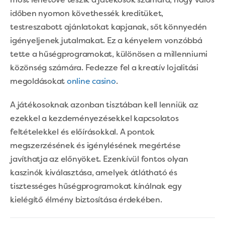
most lehetővé teszik a játékosok számára, hogy valós
időben nyomon követhessék kreditüket,
testreszabott ajánlatokat kapjanak, sőt könnyedén
igényeljenek jutalmakat. Ez a kényelem vonzóbbá
tette a hűségprogramokat, különösen a millenniumi
közönség számára. Fedezze fel a kreatív lojalitási
megoldásokat
online casino
.
A játékosoknak azonban tisztában kell lenniük az
ezekkel a kezdeményezésekkel kapcsolatos
feltételekkel és előírásokkal. A pontok
megszerzésének és igénylésének megértése
javíthatja az előnyöket. Ezenkívül fontos olyan
kaszinók kiválasztása, amelyek átlátható és
tisztességes hűségprogramokat kínálnak egy
kielégítő élmény biztosítása érdekében.