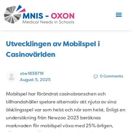
Utvecklingen av Mobilspel i
Casinovärlden
xtw1838719
0
Comments
August 5, 2025
Mobilspel har förändrat casinobranschen och
tillhandahåller spelare alternativ att njuta av sina
älsklingsspel var som helst och när som helst. Enligt en
undersökning från Newzoo 2023 beräknas
marknaden för mobilspel växa med 25% årligen,