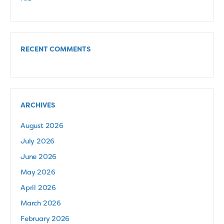
RECENT COMMENTS
ARCHIVES
August 2026
July 2026
June 2026
May 2026
April 2026
March 2026
February 2026