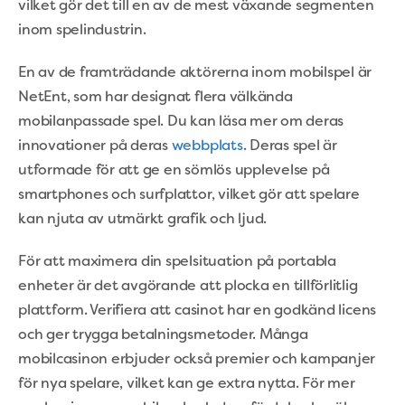
vilket gör det till en av de mest växande segmenten
inom spelindustrin.
En av de framträdande aktörerna inom mobilspel är
NetEnt, som har designat flera välkända
mobilanpassade spel. Du kan läsa mer om deras
innovationer på deras
webbplats
. Deras spel är
utformade för att ge en sömlös upplevelse på
smartphones och surfplattor, vilket gör att spelare
kan njuta av utmärkt grafik och ljud.
För att maximera din spelsituation på portabla
enheter är det avgörande att plocka en tillförlitlig
plattform. Verifiera att casinot har en godkänd licens
och ger trygga betalningsmetoder. Många
mobilcasinon erbjuder också premier och kampanjer
för nya spelare, vilket kan ge extra nytta. För mer