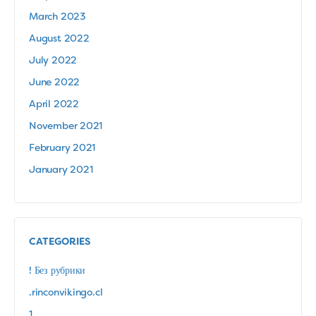
March 2023
August 2022
July 2022
June 2022
April 2022
November 2021
February 2021
January 2021
CATEGORIES
! Без рубрики
.rinconvikingo.cl
1