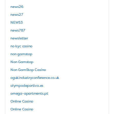
news26
news27
NEWS3
news787
newsletter
no kyc casino
non gamstop
Non Gamstop
Non GamStop Casino
ogukindustryconference.co.uk
olympodeportivo.es
omega-apartments.pt
Online Casino
Online Casino