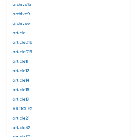
archive16
archive9
archivee
article
article018
article019
article11
article12
article14
article16
article19
ARTICLE2
article21
article32