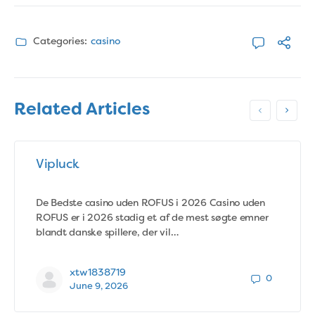
Categories:
casino
Related Articles
Vipluck
De Bedste casino uden ROFUS i 2026 Casino uden
ROFUS er i 2026 stadig et af de mest søgte emner
blandt danske spillere, der vil…
xtw1838719
0
June 9, 2026