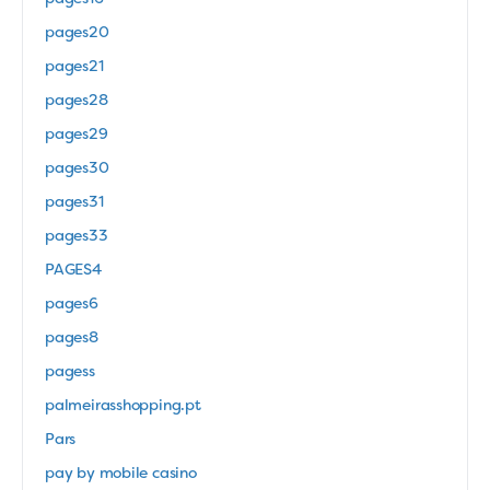
pages20
pages21
pages28
pages29
pages30
pages31
pages33
PAGES4
pages6
pages8
pagess
palmeirasshopping.pt
Pars
pay by mobile casino