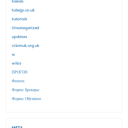
trends
tubejp.co.uk
tutorials
Uncategorized
updates
visionuk.org.uk
w
wikis
ПРОГОН
Финтех
Форекс Брокеры
Форекс Обучение