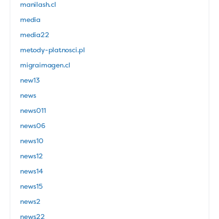
manilash.cl
media
media22
metody-platnosci.pl
migraimagen.cl
new13
news
news011
news06
news10
news12
news14
news15
news2
news22