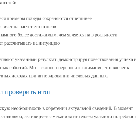
жностей:
ся примеры победы сохраняются отчетливее
лияет на расчет его шансов
намного более достижимым, чем является на в реальности
ет рассчитывать на интуицию
пляют указанный результат, демонстрируя повествования успеха 
ых событий. Мозг склонен переносить внимание, что влечет к
ятных исходах при игнорировании числовых данных.
и проверить итог
ескую необходимость в обретении актуальной сведений. В момент
обстановкой, активируется механизм интеллектуального потребност