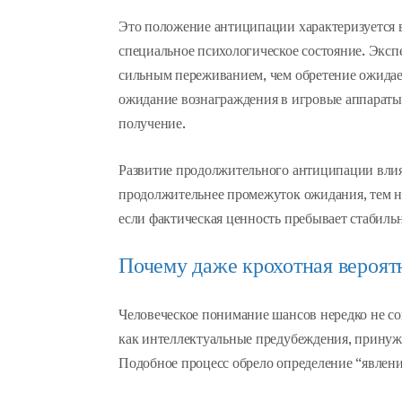
Это положение антиципации характеризуется
специальное психологическое состояние. Эксп
сильным переживанием, чем обретение ожидаем
ожидание вознаграждения в игровые аппараты 
получение.
Развитие продолжительного антиципации влия
продолжительнее промежуток ожидания, тем н
если фактическая ценность пребывает стабиль
Почему даже крохотная вероят
Человеческое понимание шансов нередко не с
как интеллектуальные предубеждения, принуж
Подобное процесс обрело определение “явлен