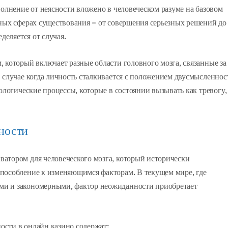
волнение от неясности вложено в человеческом разуме на базовом
зных сферах существования – от совершения серьезных решений до
деляется от случая.
 который включает разные области головного мозга, связанные за
В случае когда личность сталкивается с положением двусмысленнос
иологические процессы, которые в состоянии вызывать как тревогу,
ности
атором для человеческого мозга, который исторически
способление к изменяющимся факторам. В текущем мире, где
ми и закономерными, фактор неожиданности приобретает
ости в онлайн казино содержат: