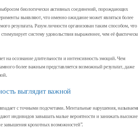
 выбросом биологически активных соединений, порождающих
ерименты выявляют, что именно ожидание может являться более
ого результата. Разум личности организован таким способом, что
стимулирует систему удовольствия выраженнее, чем её фактическ
ет на осознание длительности и интенсивность эмоций. Чем
амного более важным представляется возможный результат, даже
ной.
ность выглядит важной
овпадает с точными подсчетами. Ментальные нарушения, называем
дают индивидов завышать малые вероятности и занижать высокие
ие завышения крохотных возможностей”.