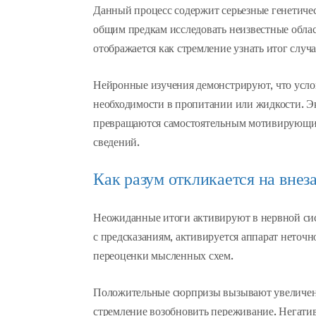
Данный процесс содержит серьезные генетиче
общим предкам исследовать неизвестные облас
отображается как стремление узнать итог случ
Нейронные изучения демонстрируют, что услов
необходимости в пропитании или жидкости. 
превращаются самостоятельным мотивирующим
сведений.
Как разум откликается на внез
Неожиданные итоги активируют в нервной сис
с предсказаниям, активируется аппарат неточн
переоценки мысленных схем.
Положительные сюрпризы вызывают увеличени
стремление возобновить переживание. Негати