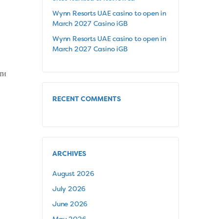
Wynn Resorts UAE casino to open in
March 2027 Casino iGB
Wynn Resorts UAE casino to open in
March 2027 Casino iGB
ти
RECENT COMMENTS
ARCHIVES
August 2026
July 2026
June 2026