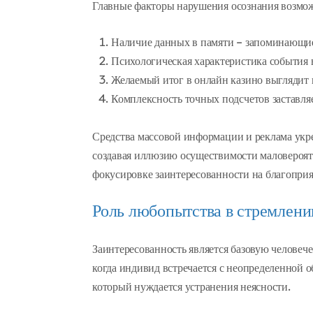
Главные факторы нарушения осознания возмо
Наличие данных в памяти – запоминающие
Психологическая характеристика события в
Желаемый итог в онлайн казино выглядит 
Комплексность точных подсчетов заставля
Средства массовой информации и реклама укре
создавая иллюзию осуществимости маловероятн
фокусировке заинтересованности на благопри
Роль любопытства в стремлени
Заинтересованность является базовую человеч
когда индивид встречается с неопределенной 
который нуждается устранения неясности.