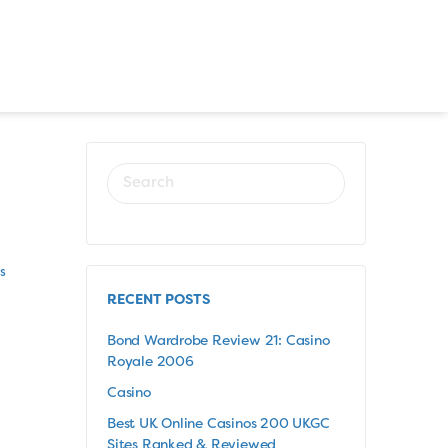
s
RECENT POSTS
Bond Wardrobe Review 21: Casino
Royale 2006
Casino
Best UK Online Casinos 200 UKGC
Sites Ranked & Reviewed