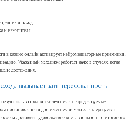
оприятный исход
а и накопителя
сти в казино онлайн активирует нейромедиаторные приемники,
ивацию. Указанный механизм работает даже в случаях, когда
 шанс достижения.
схода вызывает заинтересованность
чевую роль в создании увлечения к непредсказуемым
ом постановления и достижением исхода характеризуется
пособна доставлять удовольствие вне зависимости от итогового