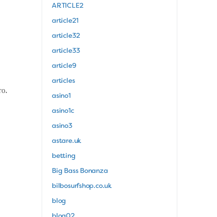
ARTICLE2
article21
article32
article33
article9
articles
о.
asino1
asino1c
asino3
astare.uk
betting
Big Bass Bonanza
bilbosurfshop.co.uk
blog
blog02