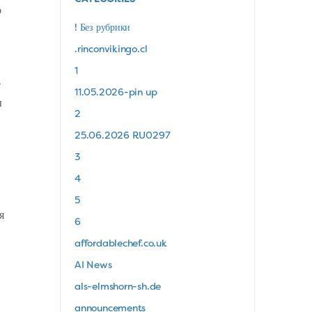
о
! Без рубрики
.rinconvikingo.cl
1
е
11.05.2026-pin up
ы
2
25.06.2026 RU0297
3
4
5
я
6
affordablechef.co.uk
AI News
als-elmshorn-sh.de
announcements