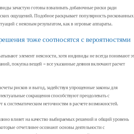
ивиды зачастую готовы взваливать добавочные риски ради
еских ощущений. Подобное раскрывает популярность рискованных
туаций с неясным результатом, как в игровые аппараты.
ешения тоже соотносятся с вероятностями
атывают элемент неясности, хотя индивиды не всегда понимают эт
аний, покупка вещей – все указанные деяния включают расчет
счеты рисков и выгод, задействуя упрощенные законы для
лектуальные сокращения способствуют преодолевать с
ут к систематическим неточностям в расчете возможностей.
азино влияет на качество выбираемых решений и общий уровень
которые отчетливее осознают основы деятельности с