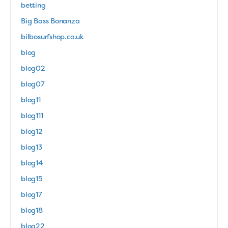
betting
Big Bass Bonanza
bilbosurfshop.co.uk
blog
blog02
blog07
blog11
blog111
blog12
blog13
blog14
blog15
blog17
blog18
blog22