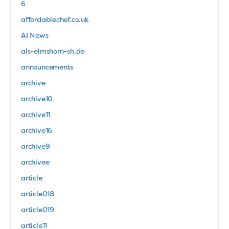
6
affordablechef.co.uk
AI News
als-elmshorn-sh.de
announcements
archive
archive10
archive11
archive16
archive9
archivee
article
article018
article019
article11