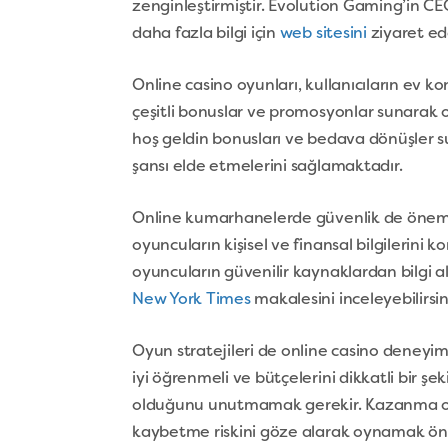
zenginleştirmiştir. Evolution Gaming’in CEO
daha fazla bilgi için
web sitesini
ziyaret ede
Online casino oyunları, kullanıcıların e
çeşitli bonuslar ve promosyonlar sunarak 
hoş geldin bonusları ve bedava dönüşler s
şansı elde etmelerini sağlamaktadır.
Online kumarhanelerde güvenlik de önemli 
oyuncuların kişisel ve finansal bilgilerini 
oyuncuların güvenilir kaynaklardan bilgi a
New York Times
makalesini inceleyebilirsin
Oyun stratejileri de online casino deneyimi
iyi öğrenmeli ve bütçelerini dikkatli bir şe
olduğunu unutmamak gerekir. Kazanma olas
kaybetme riskini göze alarak oynamak önem