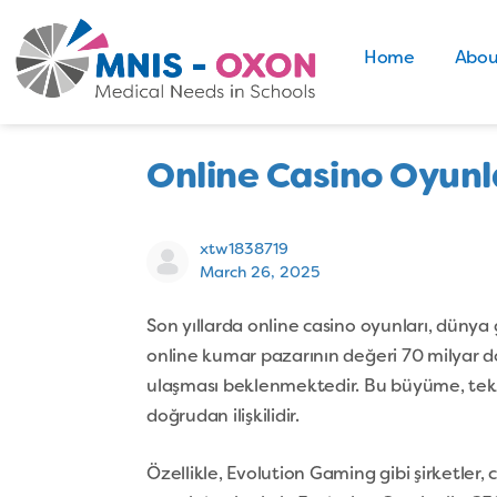
Home
Abou
Online Casino Oyunla
xtw1838719
March 26, 2025
Son yıllarda online casino oyunları, dünya 
online kumar pazarının değeri 70 milyar d
ulaşması beklenmektedir. Bu büyüme, tekno
doğrudan ilişkilidir.
Özellikle, Evolution Gaming gibi şirketler, 