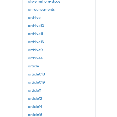
als-elmshorn-sh.de
announcements
archive
archive10
archive11
archive16
archive9
archivee
article
article018
article019
article11
article12
article14
article16