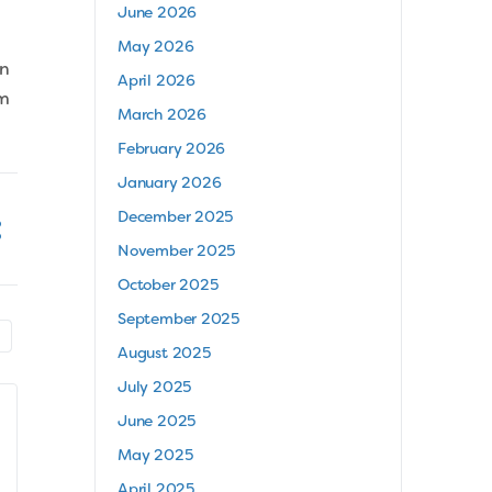
June 2026
May 2026
ın
April 2026
em
March 2026
February 2026
January 2026
December 2025
November 2025
October 2025
September 2025
August 2025
July 2025
Betpas İncelemesi: Güvenilir mi?
June 2025
Bonuslar ve Lisans
May 2025
April 2025