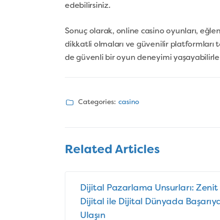
edebilirsiniz.
Sonuç olarak, online casino oyunları, eğle
dikkatli olmaları ve güvenilir platformlar
de güvenli bir oyun deneyimi yaşayabilirle
Categories:
casino
Related Articles
Dijital Pazarlama Unsurları: Zenit
Dijital ile Dijital Dünyada Başarıy
Ulaşın