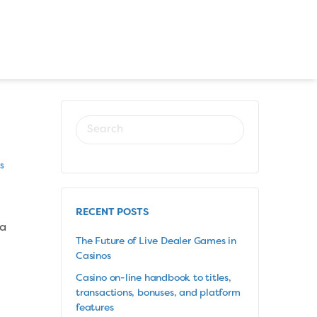
s
RECENT POSTS
ra
The Future of Live Dealer Games in
Casinos
Casino on-line handbook to titles,
transactions, bonuses, and platform
features