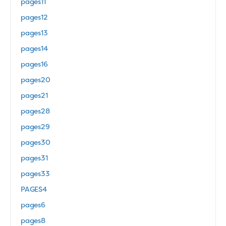
pages11
pages12
pages13
pages14
pages16
pages20
pages21
pages28
pages29
pages30
pages31
pages33
PAGES4
pages6
pages8