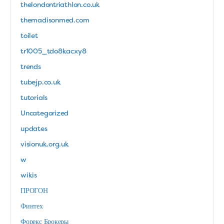
thelondontriathlon.co.uk
themadisonmed.com
toilet
tr1005_tdo8kacxy8
trends
tubejp.co.uk
tutorials
Uncategorized
updates
visionuk.org.uk
w
wikis
ПРОГОН
Финтех
Форекс Брокеры