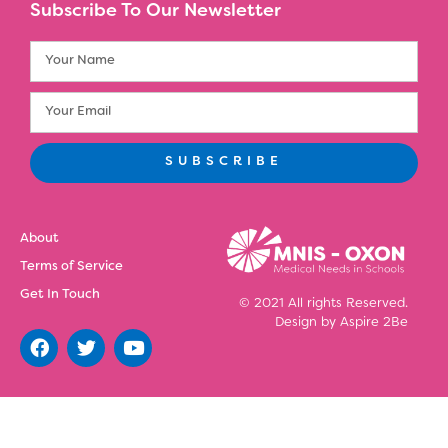
Subscribe To Our Newsletter
SUBSCRIBE
About
Terms of Service
Get In Touch
© 2021 All rights Reserved.
Design by
Aspire 2Be