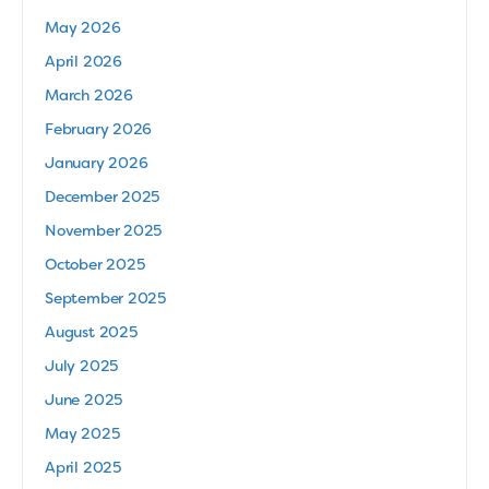
May 2026
April 2026
March 2026
February 2026
January 2026
December 2025
November 2025
October 2025
September 2025
August 2025
July 2025
June 2025
May 2025
April 2025