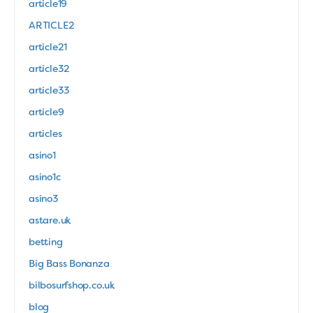
article19
ARTICLE2
article21
article32
article33
article9
articles
asino1
asino1c
asino3
astare.uk
betting
Big Bass Bonanza
bilbosurfshop.co.uk
blog