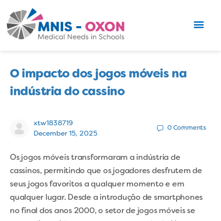
O impacto dos jogos móveis na
indústria do cassino
xtw1838719
0
Comments
December 15, 2025
Os jogos móveis transformaram a indústria de
cassinos, permitindo que os jogadores desfrutem de
seus jogos favoritos a qualquer momento e em
qualquer lugar. Desde a introdução de smartphones
no final dos anos 2000, o setor de jogos móveis se