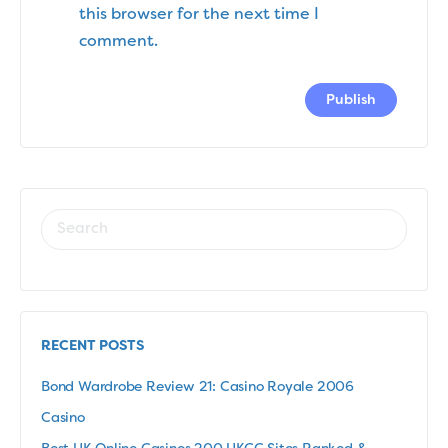
this browser for the next time I
comment.
RECENT POSTS
Bond Wardrobe Review 21: Casino Royale 2006
Casino