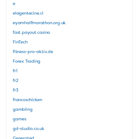
e
elagentecine.cl
eyamhalfmarathon.org.uk
fast payout casino
FinTech
fitness-pro-aktiv.de
Forex Trading
fr1
fr2
fr3
francoschicken
gambling
games
gd-studio.co.uk
Generated