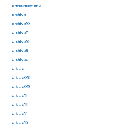
announcements
archive
archive10
archive11
archive16
archive9
archivee
article
article018
article019
article11
article12
article14
article16