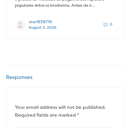
populares entre os brasileiros. Antes de ir…
xtw1838719
0
August 5, 2026
Responses
Your email address will not be published.
Required fields are marked
*