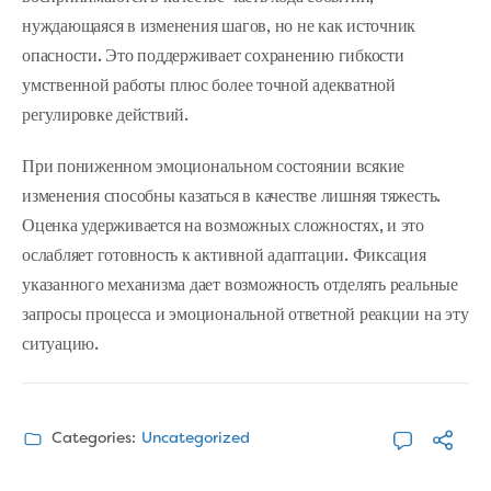
нуждающаяся в изменения шагов, но не как источник
опасности. Это поддерживает сохранению гибкости
умственной работы плюс более точной адекватной
регулировке действий.
При пониженном эмоциональном состоянии всякие
изменения способны казаться в качестве лишняя тяжесть.
Оценка удерживается на возможных сложностях, и это
ослабляет готовность к активной адаптации. Фиксация
указанного механизма дает возможность отделять реальные
запросы процесса и эмоциональной ответной реакции на эту
ситуацию.
Categories:
Uncategorized