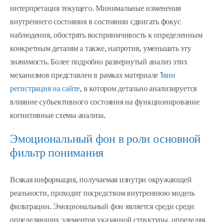
интерпретация текущего. Минимальные изменения
внутреннего состояния в состоянии сдвигать фокус
наблюдения, обострять восприимчивость к определенным
конкретным деталям а также, напротив, уменьшать эту
значимость. Более подробно развернутый анализ этих
механизмов представлен в рамках материале
1вин
регистрация на сайте
, в котором детально анализируется
влияние субъективного состояния на функционирование
когнитивные схемы анализа.
Эмоциональный фон в роли основной
фильтр понимания
Всякая информация, получаемая изнутри окружающей
реальности, проходит посредством внутреннюю модель
фильтрации. Эмоциональный фон является среди среди
определяющих элементов указанной структуры, определяя,