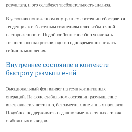
результата, и это ослабляет требовательность анализа.
В условиях пониженном внутреннем состоянии обостряется
тенденция к избыточным сомнениям плюс избыточной
настороженности. Подобное 1вин способно усиливать
точность оценки рисков, однако одновременно снижать
гибкость мышления.
Внутреннее состояние в контексте
быстроту размышлений
Эмоциональный фон влияет на темп когнитивных
операций. На фоне стабильном состоянии размышление
выстраивается поэтапно, без заметных внезапных провалов.
Подобное поддерживает созданию заметно точных а также
стабильных выводов.