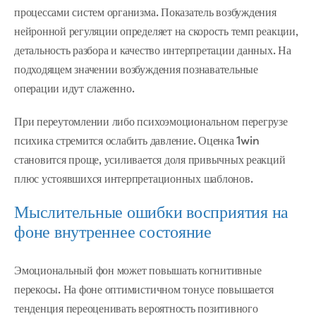
процессами систем организма. Показатель возбуждения
нейронной регуляции определяет на скорость темп реакции,
детальность разбора и качество интерпретации данных. На
подходящем значении возбуждения познавательные
операции идут слаженно.
При переутомлении либо психоэмоциональном перегрузе
психика стремится ослабить давление. Оценка 1win
становится проще, усиливается доля привычных реакций
плюс устоявшихся интерпретационных шаблонов.
Мыслительные ошибки восприятия на
фоне внутреннее состояние
Эмоциональный фон может повышать когнитивные
перекосы. На фоне оптимистичном тонусе повышается
тенденция переоценивать вероятность позитивного