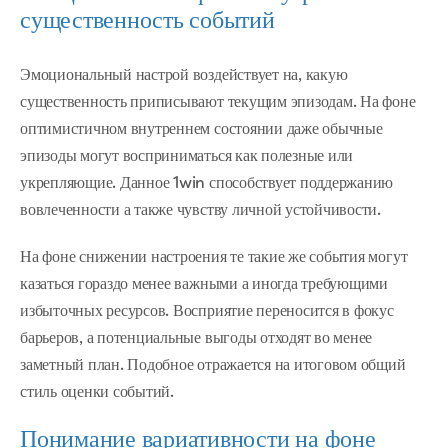
существенность событий
Эмоциональный настрой воздействует на, какую
существенность приписывают текущим эпизодам. На фоне
оптимистичном внутреннем состоянии даже обычные
эпизоды могут восприниматься как полезные или
укрепляющие. Данное 1win способствует поддержанию
вовлеченности а также чувству личной устойчивости.
На фоне снижении настроения те такие же события могут
казаться гораздо менее важными а иногда требующими
избыточных ресурсов. Восприятие переносится в фокус
барьеров, а потенциальные выгоды отходят во менее
заметный план. Подобное отражается на итоговом общий
стиль оценки событий.
Понимание вариативности на фоне