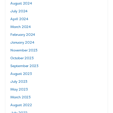
August 2024
July 2024
April 2024
March 2024
February 2024
January 2024
November 2023
October 2023
September 2023
August 2023
July 2023
May 2023
March 2023
August 2022