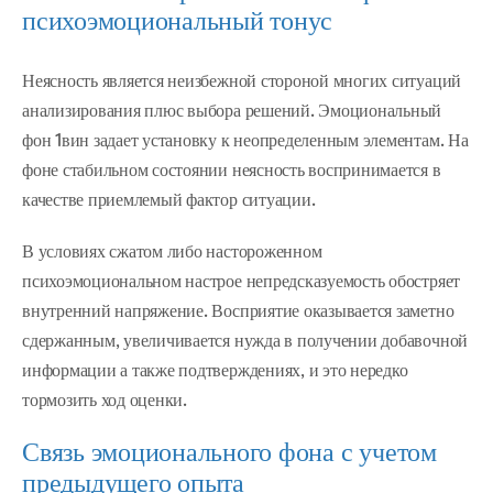
психоэмоциональный тонус
Неясность является неизбежной стороной многих ситуаций
анализирования плюс выбора решений. Эмоциональный
фон 1вин задает установку к неопределенным элементам. На
фоне стабильном состоянии неясность воспринимается в
качестве приемлемый фактор ситуации.
В условиях сжатом либо настороженном
психоэмоциональном настрое непредсказуемость обостряет
внутренний напряжение. Восприятие оказывается заметно
сдержанным, увеличивается нужда в получении добавочной
информации а также подтверждениях, и это нередко
тормозить ход оценки.
Связь эмоционального фона с учетом
предыдущего опыта