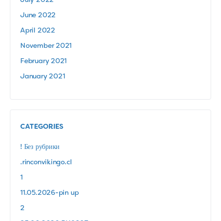
July 2022
June 2022
April 2022
November 2021
February 2021
January 2021
CATEGORIES
! Без рубрики
.rinconvikingo.cl
1
11.05.2026-pin up
2