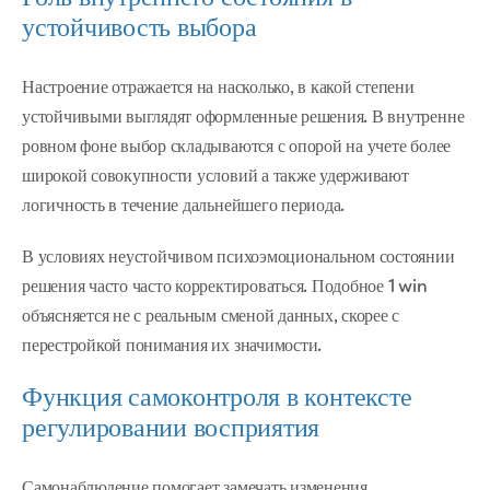
устойчивость выбора
Настроение отражается на насколько, в какой степени
устойчивыми выглядят оформленные решения. В внутренне
ровном фоне выбор складываются с опорой на учете более
широкой совокупности условий а также удерживают
логичность в течение дальнейшего периода.
В условиях неустойчивом психоэмоциональном состоянии
решения часто часто корректироваться. Подобное 1 win
объясняется не с реальным сменой данных, скорее с
перестройкой понимания их значимости.
Функция самоконтроля в контексте
регулировании восприятия
Самонаблюдение помогает замечать изменения