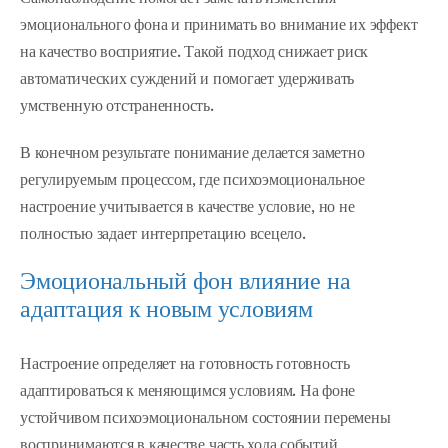
эмоционального фона и принимать во внимание их эффект
на качество восприятие. Такой подход снижает риск
автоматических суждений и помогает удерживать
умственную отстраненность.
В конечном результате понимание делается заметно
регулируемым процессом, где психоэмоциональное
настроение учитывается в качестве условие, но не
полностью задает интерпретацию всецело.
Эмоциональный фон влияние на
адаптация к новым условиям
Настроение определяет на готовность готовность
адаптироваться к меняющимся условиям. На фоне
устойчивом психоэмоциональном состоянии перемены
воспринимаются в качестве часть хода событий,