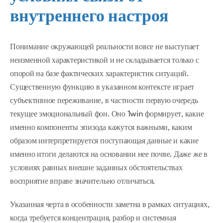
внутреннего настроя
Понимание окружающей реальности вовсе не выступает
неизменной характеристикой и не складывается только с
опорой на базе фактических характеристик ситуаций.
Существенную функцию в указанном контексте играет
субъективное переживание, в частности первую очередь
текущее эмоциональный фон. Оно 1win формирует, какие
именно компоненты эпизода кажутся важными, каким
образом интерпретируется поступающая данные и какие
именно итоги делаются на основании нее почве. Даже же в
условиях равных внешне заданных обстоятельствах
восприятие вправе значительно отличаться.
Указанная черта в особенности заметна в рамках ситуациях,
когда требуется концентрация, разбор и системная