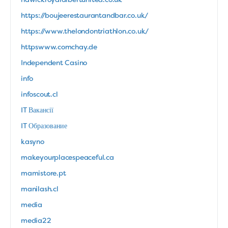
hawickroyalalbertunited.co.uk
https://boujeerestaurantandbar.co.uk/
https://www.thelondontriathlon.co.uk/
httpswww.comchay.de
Independent Casino
info
infoscout.cl
IT Вакансії
IT Образование
kasyno
makeyourplacespeaceful.ca
mamistore.pt
manilash.cl
media
media22