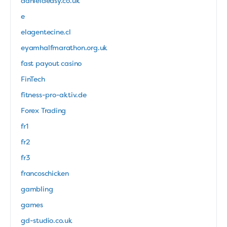
danieldeasy.co.uk
e
elagentecine.cl
eyamhalfmarathon.org.uk
fast payout casino
FinTech
fitness-pro-aktiv.de
Forex Trading
fr1
fr2
fr3
francoschicken
gambling
games
gd-studio.co.uk