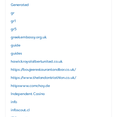
Generated
gr
gr1
gr5
greekembassy.org.uk
guide
guides
hawickroyalalbertunited.co.uk
https://boujeerestaurantandbar.co.uk/
https://www.thelondontriathlon.co.uk/
httpswww.comchay.de
Independent Casino
info
infoscout.cl