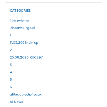
CATEGORIES
! Без рубрики
.rinconvikingo.cl
1
11.05.2026-pin up
2
25.06.2026 RU0297
3
4
5
6
affordablechef.co.uk
AI News