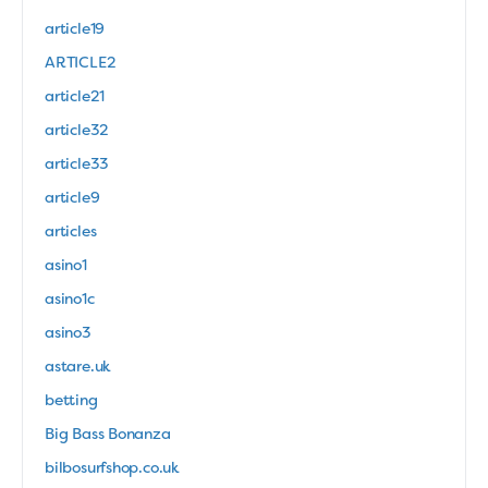
article19
ARTICLE2
article21
article32
article33
article9
articles
asino1
asino1c
asino3
astare.uk
betting
Big Bass Bonanza
bilbosurfshop.co.uk