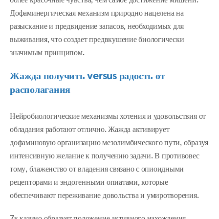
более красочные чувства, чем самое достижение мишени.
Дофаминергическая механизм природно нацелена на
разыскание и предвидение запасов, необходимых для
выживания, что создает предвкушение биологически
значимым принципом.
Жажда получить versus радость от
располагания
Нейробиологические механизмы хотения и удовольствия от
обладания работают отлично. Жажда активирует
дофаминовую организацию мезолимбического пути, образуя
интенсивную желание к получению задачи. В противовес
тому, блаженство от владения связано с опиоидными
рецепторами и эндогенными опиатами, которые
обеспечивают переживание довольства и умиротворения.
7к казино образует положение активного нахождения,