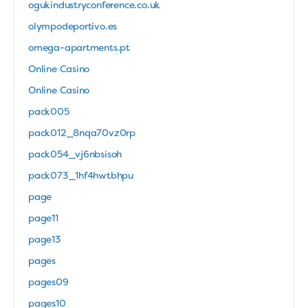
ogukindustryconference.co.uk
olympodeportivo.es
omega-apartments.pt
Online Casino
Online Casino
pack005
pack012_8nqa70vz0rp
pack054_vj6nbsisoh
pack073_1hf4hwtbhpu
page
page11
page13
pages
pages09
pages10