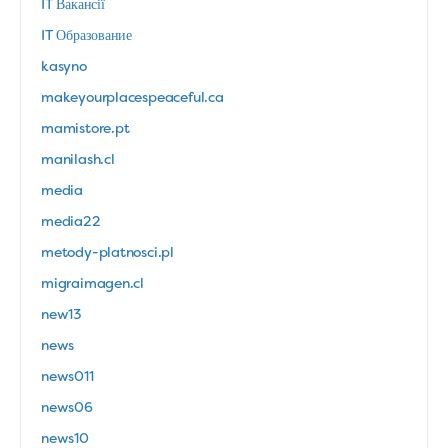
IT Вакансії
IT Образование
kasyno
makeyourplacespeaceful.ca
mamistore.pt
manilash.cl
media
media22
metody-platnosci.pl
migraimagen.cl
new13
news
news011
news06
news10