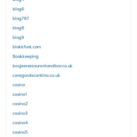
blog6
blog787
blog8
blog9
blokkfont.com
Bookkeeping
boujeerestaurantandbar.co.uk
caragordacantina.co.uk
casino
casino1
casino2
casino3
casino4
casino5