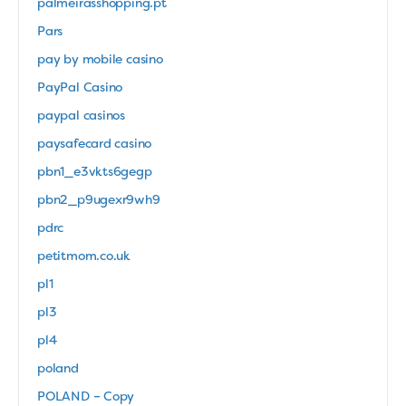
palmeirasshopping.pt
Pars
pay by mobile casino
PayPal Casino
paypal casinos
paysafecard casino
pbn1_e3vkts6gegp
pbn2_p9ugexr9wh9
pdrc
petitmom.co.uk
pl1
pl3
pl4
poland
POLAND – Copy