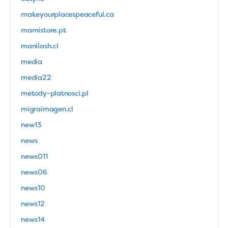
makeyourplacespeaceful.ca
mamistore.pt
manilash.cl
media
media22
metody-platnosci.pl
migraimagen.cl
new13
news
news011
news06
news10
news12
news14