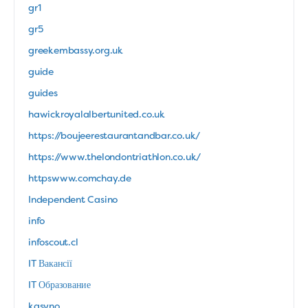
gr1
gr5
greekembassy.org.uk
guide
guides
hawickroyalalbertunited.co.uk
https://boujeerestaurantandbar.co.uk/
https://www.thelondontriathlon.co.uk/
httpswww.comchay.de
Independent Casino
info
infoscout.cl
IT Вакансії
IT Образование
kasyno