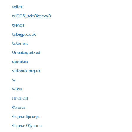
toilet
tr1005_tdo8kacxy8
trends
tubejp.co.uk
tutorials
Uncategorized
updates
visionuk.org.uk
w
wikis
ПРОГОН
Финтех
Форекс Брокеры
Форекс Обучение