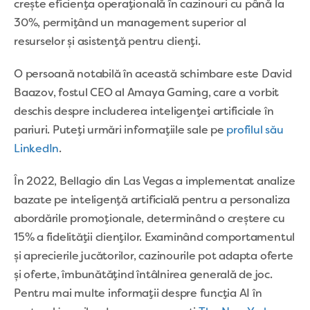
crește eficiența operațională în cazinouri cu până la
30%, permițând un management superior al
resurselor și asistență pentru clienți.
O persoană notabilă în această schimbare este David
Baazov, fostul CEO al Amaya Gaming, care a vorbit
deschis despre includerea inteligenței artificiale în
pariuri. Puteți urmări informațiile sale pe
profilul său
LinkedIn
.
În 2022, Bellagio din Las Vegas a implementat analize
bazate pe inteligență artificială pentru a personaliza
abordările promoționale, determinând o creștere cu
15% a fidelității clienților. Examinând comportamentul
și aprecierile jucătorilor, cazinourile pot adapta oferte
și oferte, îmbunătățind întâlnirea generală de joc.
Pentru mai multe informații despre funcția AI în