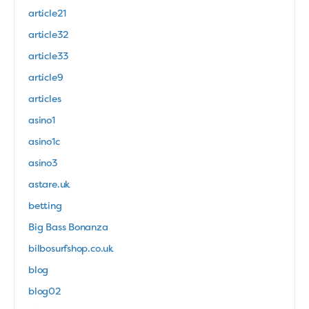
article21
article32
article33
article9
articles
asino1
asino1c
asino3
astare.uk
betting
Big Bass Bonanza
bilbosurfshop.co.uk
blog
blog02