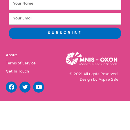
SUBSCRIBE
About
Terms of Service
Get In Touch
© 2021 All rights Reserved.
Design by
Aspire 2Be