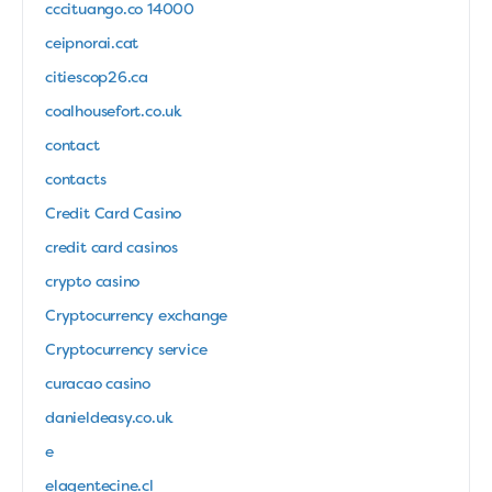
cccituango.co 14000
ceipnorai.cat
citiescop26.ca
coalhousefort.co.uk
contact
contacts
Credit Card Casino
credit card casinos
crypto casino
Cryptocurrency exchange
Cryptocurrency service
curacao casino
danieldeasy.co.uk
e
elagentecine.cl