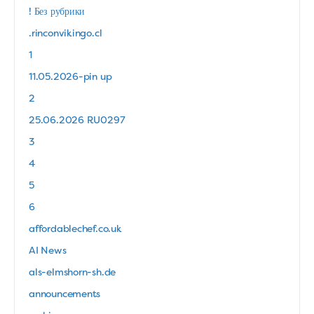
! Без рубрики
.rinconvikingo.cl
1
11.05.2026-pin up
2
25.06.2026 RU0297
3
4
5
6
affordablechef.co.uk
AI News
als-elmshorn-sh.de
announcements