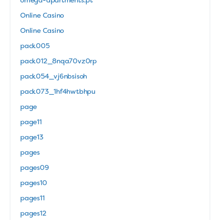
omega-apartments.pt
Online Casino
Online Casino
pack005
pack012_8nqa70vz0rp
pack054_vj6nbsisoh
pack073_1hf4hwtbhpu
page
page11
page13
pages
pages09
pages10
pages11
pages12