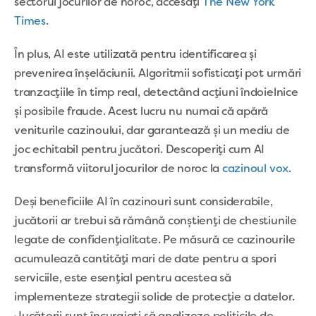
sectorul jocurilor de noroc, accesați
The New York
Times
.
În plus, AI este utilizată pentru identificarea și
prevenirea înșelăciunii. Algoritmii sofisticați pot urmări
tranzacțiile în timp real, detectând acțiuni îndoielnice
și posibile fraude. Acest lucru nu numai că apără
veniturile cazinoului, dar garantează și un mediu de
joc echitabil pentru jucători. Descoperiți cum AI
transformă viitorul jocurilor de noroc la
cazinoul vox
.
Deși beneficiile AI în cazinouri sunt considerabile,
jucătorii ar trebui să rămână conștienți de chestiunile
legate de confidențialitate. Pe măsură ce cazinourile
acumulează cantități mari de date pentru a spori
serviciile, este esențial pentru acestea să
implementeze strategii solide de protecție a datelor.