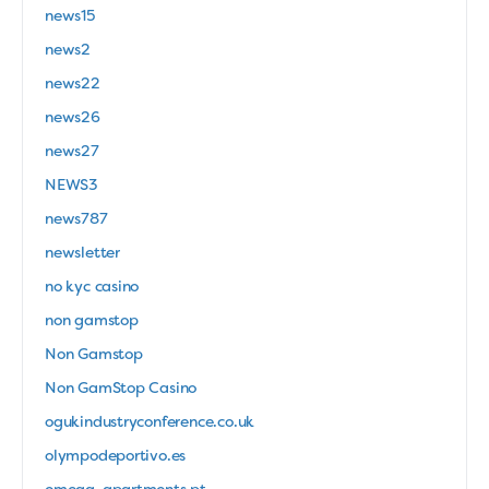
news15
news2
news22
news26
news27
NEWS3
news787
newsletter
no kyc casino
non gamstop
Non Gamstop
Non GamStop Casino
ogukindustryconference.co.uk
olympodeportivo.es