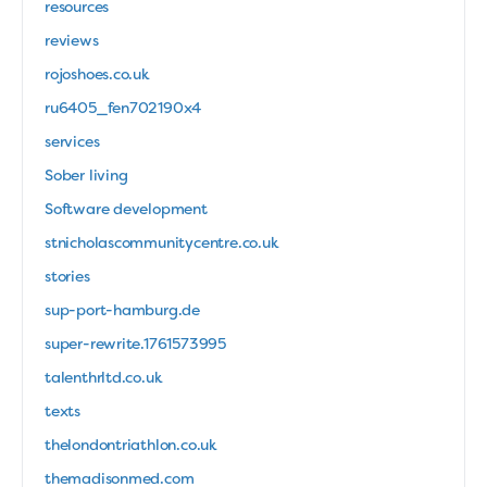
resources
reviews
rojoshoes.co.uk
ru6405_fen702190x4
services
Sober living
Software development
stnicholascommunitycentre.co.uk
stories
sup-port-hamburg.de
super-rewrite.1761573995
talenthrltd.co.uk
texts
thelondontriathlon.co.uk
themadisonmed.com