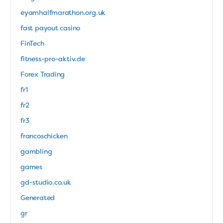
eyamhalfmarathon.org.uk
fast payout casino
FinTech
fitness-pro-aktiv.de
Forex Trading
fr1
fr2
fr3
francoschicken
gambling
games
gd-studio.co.uk
Generated
gr