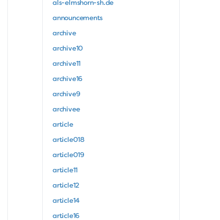
als-elmshorn-sh.de
announcements
archive
archive10
archive11
archive16
archive9
archivee
article
article018
article019
article11
article12
article14
article16