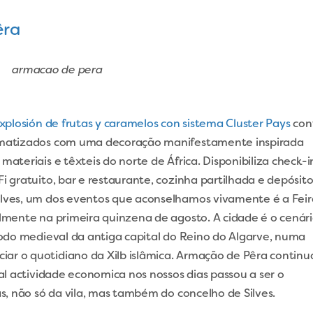
êra
xplosión de frutas y caramelos con sistema Cluster Pays
con
limatizados com uma decoração manifestamente inspirada
materiais e têxteis do norte de África. Disponibiliza check-i
i gratuito, bar e restaurante, cozinha partilhada e depósit
ilves, um dos eventos que aconselhamos vivamente é a Feir
almente na primeira quinzena de agosto. A cidade é o cenár
ríodo medieval da antiga capital do Reino do Algarve, numa
ar o quotidiano da Xilb islâmica. Armação de Pêra continu
pal actividade economica nos nossos dias passou a ser o
as, não só da vila, mas também do concelho de Silves.