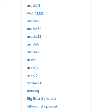
article19
ARTICLE2
article21
article32
article33
article9
articles
asino1
asino1c
asino3
astare.uk
betting
Big Bass Bonanza
bilbosurfshop.co.uk