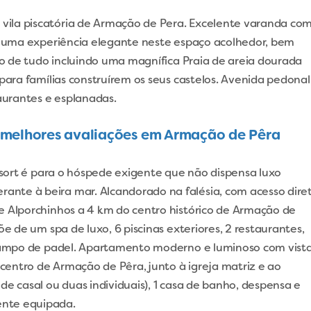
ila piscatória de Armação de Pera. Excelente varanda co
de uma experiência elegante neste espaço acolhedor, bem
rto de tudo incluindo uma magnífica Praia de areia dourada
 para famílias construírem os seus castelos. Avenida pedonal
urantes e esplanadas.
 melhores avaliações em Armação de Pêra
Resort é para o hóspede exigente que não dispensa luxo
nte à beira mar. Alcandorado na falésia, com acesso dire
e Alporchinhos a 4 km do centro histórico de Armação de
õe de um spa de luxo, 6 piscinas exteriores, 2 restaurantes,
e campo de padel. Apartamento moderno e luminoso com vist
 centro de Armação de Pêra, junto à igreja matriz e ao
de casal ou duas individuais), 1 casa de banho, despensa e
ente equipada.