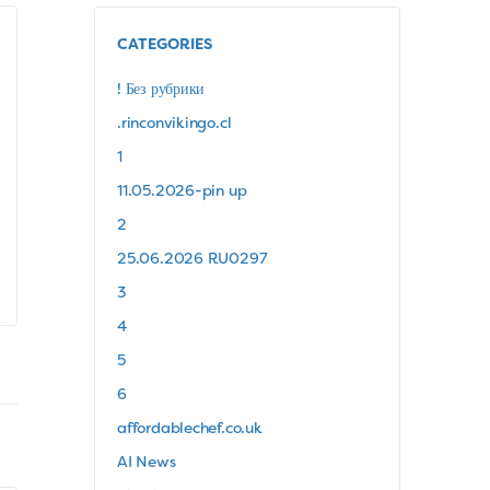
Hotel Algarve Casino Frente ao Mar
CATEGORIES
em Portimão
! Без рубрики
.rinconvikingo.cl
Estas ofertas proporcionam valor contínuo aos
jogadores ativos, recompensando a fidelidade e
1
incentivando a exploração de diferentes jogos.
11.05.2026-pin up
As promoções semanais mudam regularmente,
mantendo a…
2
25.06.2026 RU0297
xtw1838719
3
0
July 27, 2026
4
5
6
affordablechef.co.uk
AI News