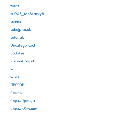
toilet
tr1005_tdo8kacxy8
trends
tubejp.co.uk
tutorials
Uncategorized
updates
visionuk.org.uk
w
wikis
ПРОГОН
Финтех
Форекс Брокеры
Форекс Обучение