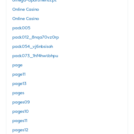
omega-apartments.pt
Online Casino
Online Casino
pack005
pack012_8nqa70vz0rp
pack054_vj6nbsisoh
pack073_1hf4hwtbhpu
page
page11
page13
pages
pages09
pages10
pages11
pages12