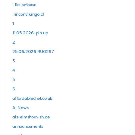
! Без рубрики
.rinconvikingo.cl
1
11.05.2026-pin up
2
25.06.2026 RU0297
3
4
5
6
affordablechef.co.uk
AI News
als-elmshorn-sh.de
announcements