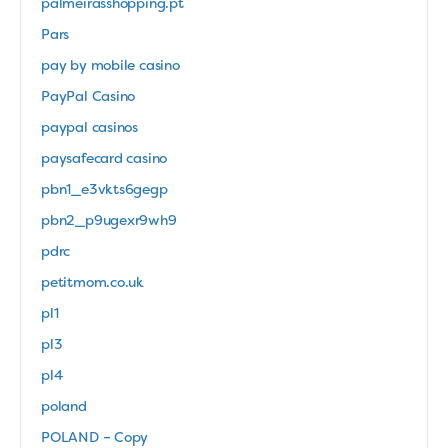
palmeirasshopping.pt
Pars
pay by mobile casino
PayPal Casino
paypal casinos
paysafecard casino
pbn1_e3vkts6gegp
pbn2_p9ugexr9wh9
pdrc
petitmom.co.uk
pl1
pl3
pl4
poland
POLAND – Copy