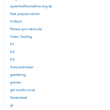
eyamhalfmarathon.org.uk
fast payout casino
FinTech
fitness-pro-aktiv.de
Forex Trading
fr1
fr2
fr3
francoschicken
gambling
games
gd-studio.co.uk
Generated
gr