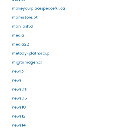
makeyourplacespeaceful.ca
mamistore.pt
manilash.cl
media
media22
metody-platnosci.pl
migraimagen.cl
new13
news
news011
news06
news10
news12
news14