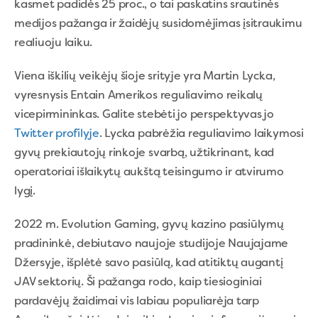
kasmet padidės 25 proc., o tai paskatins srautinės
medijos pažanga ir žaidėjų susidomėjimas įsitraukimu
realiuoju laiku.
Viena iškilių veikėjų šioje srityje yra Martin Lycka,
vyresnysis Entain Amerikos reguliavimo reikalų
vicepirmininkas. Galite stebėti jo perspektyvas jo
Twitter profilyje
. Lycka pabrėžia reguliavimo laikymosi
gyvų prekiautojų rinkoje svarbą, užtikrinant, kad
operatoriai išlaikytų aukštą teisingumo ir atvirumo
lygį.
2022 m. Evolution Gaming, gyvų kazino pasiūlymų
pradininkė, debiutavo naujoje studijoje Naujajame
Džersyje, išplėtė savo pasiūlą, kad atitiktų augantį
JAV sektorių. Ši pažanga rodo, kaip tiesioginiai
pardavėjų žaidimai vis labiau populiarėja tarp