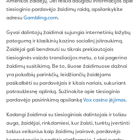
Amerikos žaidėjų. Jei reikia daugiau informacijos apie
tiesioginio pardavėjo žaidimų raidą, apsilankykite
adresu
Gambling.com
.
Gyvai dalintojų žaidimai sujungia internetinių lažybų
patogumą ir klasikinių kazino socialinį įsitraukimą.
Žaidėjai gali bendrauti su tikrais prekiautojais
tiesioginės vaizdo transliacijos metu, o tai pagerina
žaidimų susitikimą. Be to, šiuose žaidimuose dažnai
yra pokalbių parinkčių, leidžiančių žaidėjams
pasikalbėti su pardavėjais ir kitais nariais, sukuriant
patrauklesnę aplinką. Sužinokite apie tiesioginio
pardavėjo pasirinkimą apsilankę
Vox casino įėjimas
.
Kadangi žaidimai su tiesioginiais dalintojais ir toliau
auga, žaidėjai, rinkdamiesi, kur žaisti, turėtų įvertinti
tokius veiksnius kaip žaidimų įvairovė, pardavėjo