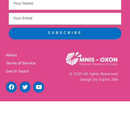
SUBSCRIBE
About
Terms of Service
Get In Touch
© 2021 All rights Reserved.
Design by
Aspire 2Be