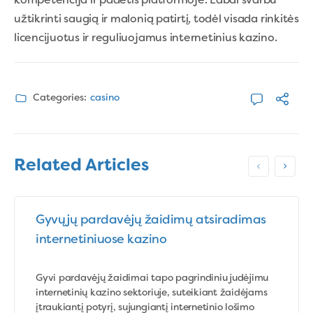
kompetencija ir padėtis platformoje. Labai svarbu
užtikrinti saugią ir malonią patirtį, todėl visada rinkitės
licencijuotus ir reguliuojamus internetinius kazino.
Categories:
casino
Related Articles
Gyvųjų pardavėjų žaidimų atsiradimas
internetiniuose kazino
Gyvi pardavėjų žaidimai tapo pagrindiniu judėjimu
internetinių kazino sektoriuje, suteikiant žaidėjams
įtraukiantį potyrį, sujungiantį internetinio lošimo