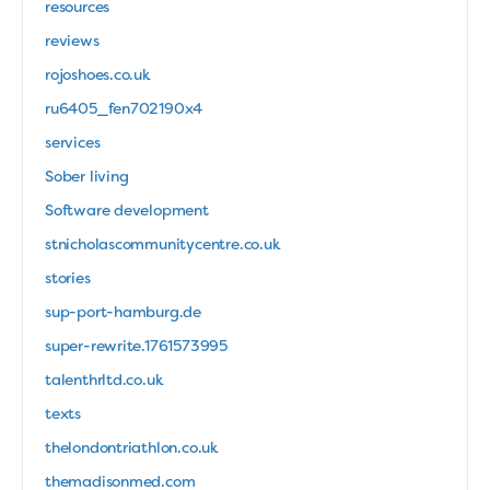
resources
reviews
rojoshoes.co.uk
ru6405_fen702190x4
services
Sober living
Software development
stnicholascommunitycentre.co.uk
stories
sup-port-hamburg.de
super-rewrite.1761573995
talenthrltd.co.uk
texts
thelondontriathlon.co.uk
themadisonmed.com