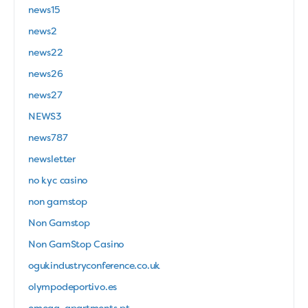
news15
news2
news22
news26
news27
NEWS3
news787
newsletter
no kyc casino
non gamstop
Non Gamstop
Non GamStop Casino
ogukindustryconference.co.uk
olympodeportivo.es