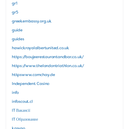
gr1
gr5
greekembassy.org.uk
guide
guides
hawickroyalalbertunited.co.uk
https://boujeerestaurantandbar.co.uk/
https://www.thelondontriathlon.co.uk/
httpswww.comchay.de
Independent Casino
info
infoscout.cl
IT Вакансії
IT Образование
kasyno