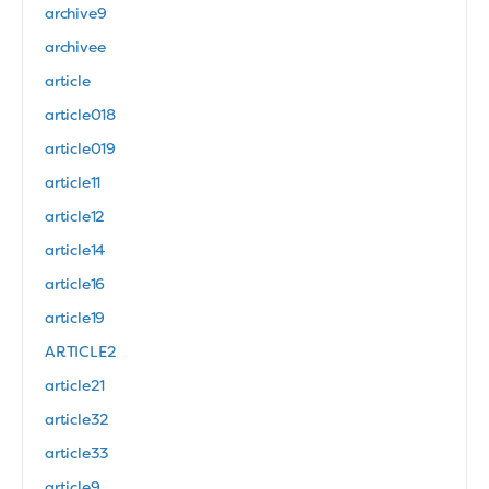
archive9
archivee
article
article018
article019
article11
article12
article14
article16
article19
ARTICLE2
article21
article32
article33
article9