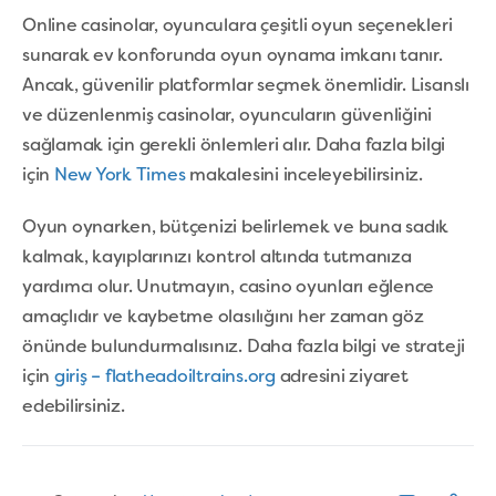
Online casinolar, oyunculara çeşitli oyun seçenekleri
sunarak ev konforunda oyun oynama imkanı tanır.
Ancak, güvenilir platformlar seçmek önemlidir. Lisanslı
ve düzenlenmiş casinolar, oyuncuların güvenliğini
sağlamak için gerekli önlemleri alır. Daha fazla bilgi
için
New York Times
makalesini inceleyebilirsiniz.
Oyun oynarken, bütçenizi belirlemek ve buna sadık
kalmak, kayıplarınızı kontrol altında tutmanıza
yardımcı olur. Unutmayın, casino oyunları eğlence
amaçlıdır ve kaybetme olasılığını her zaman göz
önünde bulundurmalısınız. Daha fazla bilgi ve strateji
için
giriş – flatheadoiltrains.org
adresini ziyaret
edebilirsiniz.