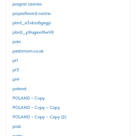
paypal casinos
paysafecard casino
pbn1_e3vkts6gegp
pbn2_p9ugexr9wh9
pdrc
petitmom.co.uk
pl1
pl3
pl4
poland
POLAND – Copy
POLAND – Copy – Copy
POLAND – Copy – Copy (2)
post