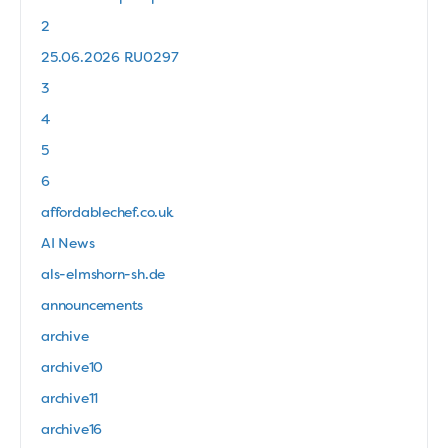
2
25.06.2026 RU0297
3
4
5
6
affordablechef.co.uk
AI News
als-elmshorn-sh.de
announcements
archive
archive10
archive11
archive16