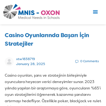
Casino Oyunlarında Başarı İçin
Stratejiler
xtw1838719
0
Comments
January 28, 2025
Casino oyunları, şans ve stratejinin birleşimiyle
oyunculara heyecan verici deneyimler sunar. 2023
yılında yapılan bir araştırmaya göre, oyuncuların %65’i
oyun stratejilerini öğrenerek kazanma şanslarını
artırmayı hedefliyor. Özellikle poker, blackjack ve rulet