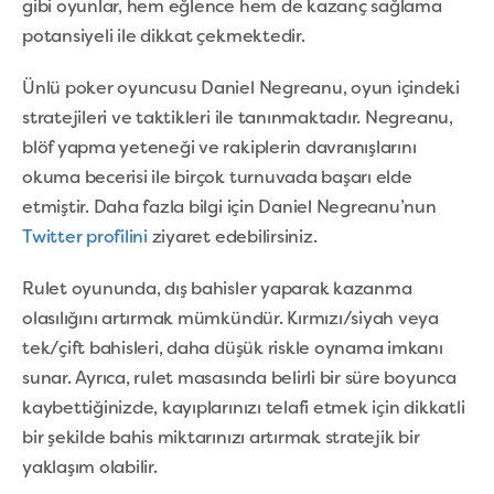
gibi oyunlar, hem eğlence hem de kazanç sağlama
potansiyeli ile dikkat çekmektedir.
Ünlü poker oyuncusu Daniel Negreanu, oyun içindeki
stratejileri ve taktikleri ile tanınmaktadır. Negreanu,
blöf yapma yeteneği ve rakiplerin davranışlarını
okuma becerisi ile birçok turnuvada başarı elde
etmiştir. Daha fazla bilgi için Daniel Negreanu’nun
Twitter profilini
ziyaret edebilirsiniz.
Rulet oyununda, dış bahisler yaparak kazanma
olasılığını artırmak mümkündür. Kırmızı/siyah veya
tek/çift bahisleri, daha düşük riskle oynama imkanı
sunar. Ayrıca, rulet masasında belirli bir süre boyunca
kaybettiğinizde, kayıplarınızı telafi etmek için dikkatli
bir şekilde bahis miktarınızı artırmak stratejik bir
yaklaşım olabilir.