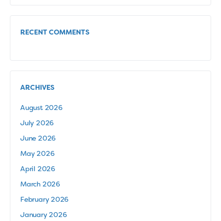
RECENT COMMENTS
ARCHIVES
August 2026
July 2026
June 2026
May 2026
April 2026
March 2026
February 2026
January 2026