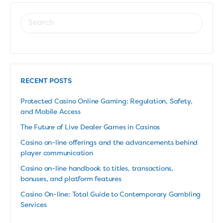
RECENT POSTS
Protected Casino Online Gaming: Regulation, Safety,
and Mobile Access
The Future of Live Dealer Games in Casinos
Casino on-line offerings and the advancements behind
player communication
Casino on-line handbook to titles, transactions,
bonuses, and platform features
Casino On-line: Total Guide to Contemporary Gambling
Services